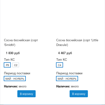
Сосна боснийская (сорт
Сосна боснийская (сорт 'Little
'Smidtii')
Dracula')
1 830 руб
4 467 руб
Тип КС
Тип КС
P9
C2
C4
Период поставки
Период поставки
МАЙ - НОЯБРЬ
МАЙ - НОЯБРЬ
Наличие:
Наличие:
много
много
В корзину
В корзину