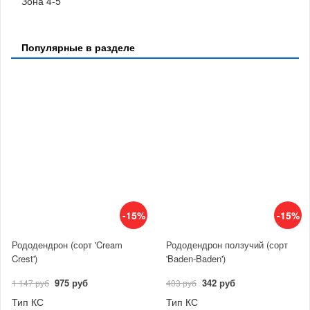
Зона 4-5
Популярные в разделе
-15%
-15%
Рододендрон (сорт 'Cream
Рододендрон ползучий (сорт
Crest')
'Baden-Baden')
975 руб
342 руб
1 147 руб
403 руб
Тип КС
Тип КС