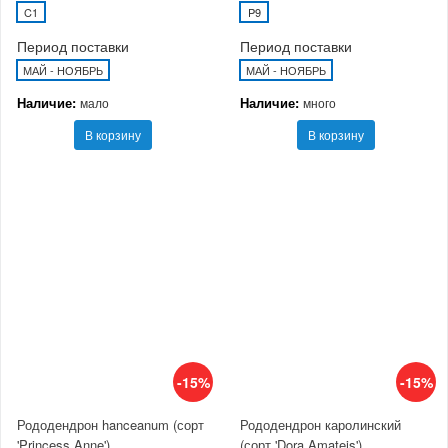
C1
P9
Период поставки
Период поставки
МАЙ - НОЯБРЬ
МАЙ - НОЯБРЬ
Наличие:
Наличие:
мало
много
В корзину
В корзину
-15%
-15%
Рододендрон hanceanum (сорт
Рододендрон каролинский
'Princess Anne')
(сорт 'Dora Amateis')