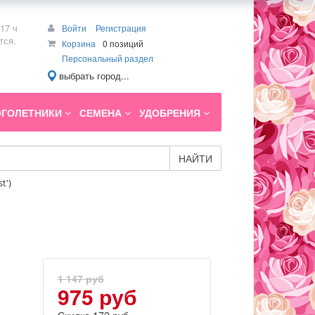
17 ч
Войти
Регистрация
тся.
Корзина
0 позиций
Персональный раздел
выбрать город...
ГОЛЕТНИКИ
СЕМЕНА
УДОБРЕНИЯ
НАЙТИ
t')
1 147 руб
975 руб