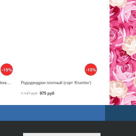
-15%
-15%
Рододендрон каролинский (сорт 'Dora Amateis')
Рододендрон плотный (сорт 'Krumlov')
975 руб
1 147 руб