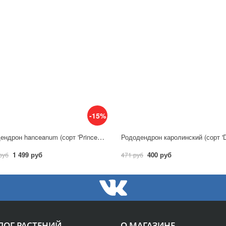
-15%
Рододендрон hanceanum (сорт 'Princess Anne')
1 499 руб
400 руб
руб
471 руб
ЛОГ РАСТЕНИЙ
О МАГАЗИНЕ