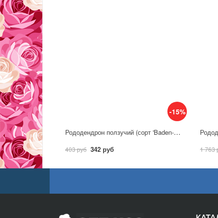
-15%
Рододендрон ползучий (сорт 'Baden-Baden')
342 руб
403 руб
1 763 
КАТА