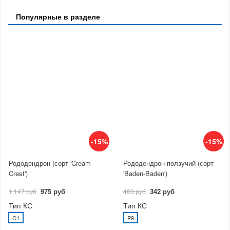
Популярные в разделе
-15%
-15%
Рододендрон (сорт 'Cream
Рододендрон ползучий (сорт
Crest')
'Baden-Baden')
975 руб
342 руб
1 147 руб
403 руб
Тип КС
Тип КС
C1
P9