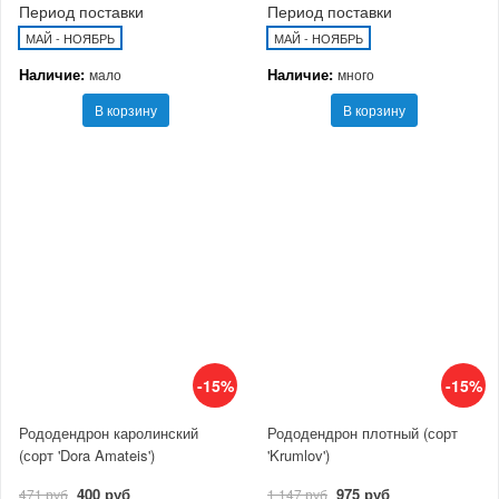
Период поставки
Период поставки
МАЙ - НОЯБРЬ
МАЙ - НОЯБРЬ
Наличие:
Наличие:
мало
много
В корзину
В корзину
-15%
-15%
Рододендрон каролинский
Рододендрон плотный (сорт
(сорт 'Dora Amateis')
'Krumlov')
400 руб
975 руб
471 руб
1 147 руб