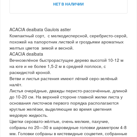
НЕТ В НАЛИЧИИ
ACACIA dealbata Gaulois astier
Компактный сорт, с мелкодисперсной, серебристо-серой,
похожей на папоротник листвой и гроздьями ароматных
желтых цветов зимой и весной.
ACACIA dealbata
Вечнозелёное быстрорастущее дерево высотой 10-12 м
на юге и не более 1,5-2 м в средней поплосе, с
раскидистой кроной.
Ветви и листья растения имеют лёгкий серо-зелёный
налёт.
Листья очерёдные, дважды перисто-рассечённые, длиной
до 10-20 см. На верхней стороне главной жилки листа у
основания листочков первого порядка располагаются
круглые желёзки, выделяющие во время цветения
медовую жидкость.
Цветки серовато-жёлтые, очень мелкие, пахучие,
собраны по 20—30 в шаровидные головки диаметром 4-8
мм. Головки собраны в кистевидные соцветия, собранные