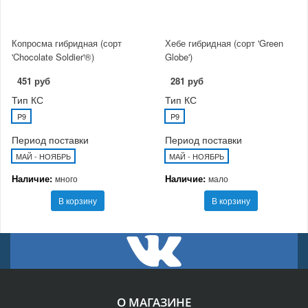
Копросма гибридная (сорт
Хебе гибридная (сорт 'Green
'Chocolate Soldier'®)
Globe')
451 руб
281 руб
Тип КС
Тип КС
P9
P9
Период поставки
Период поставки
МАЙ - НОЯБРЬ
МАЙ - НОЯБРЬ
Наличие:
Наличие:
много
мало
В корзину
В корзину
О МАГАЗИНЕ