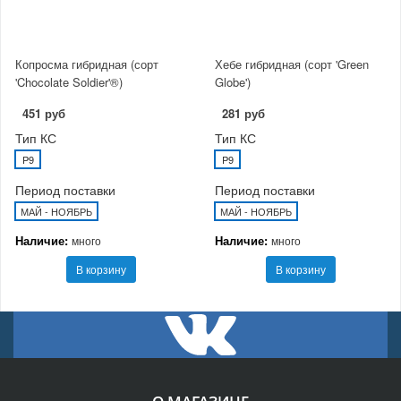
Копросма гибридная (сорт
Хебе гибридная (сорт 'Green
'Chocolate Soldier'®)
Globe')
451 руб
281 руб
Тип КС
Тип КС
P9
P9
Период поставки
Период поставки
МАЙ - НОЯБРЬ
МАЙ - НОЯБРЬ
Наличие:
Наличие:
много
много
В корзину
В корзину