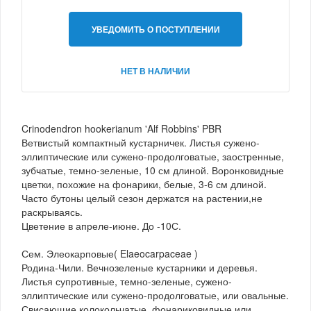
УВЕДОМИТЬ О ПОСТУПЛЕНИИ
НЕТ В НАЛИЧИИ
Crinodendron hookerianum 'Alf Robbins' PBR
Ветвистый компактный кустарничек. Листья сужено-
эллиптические или сужено-продолговатые, заостренные,
зубчатые, темно-зеленые, 10 см длиной. Воронковидные
цветки, похожие на фонарики, белые, 3-6 см длиной.
Часто бутоны целый сезон держатся на растении,не
раскрываясь.
Цветение в апреле-июне. До -10С.
Сем. Элеокарповые( Elaeocarpaceae )
Родина-Чили. Вечнозеленые кустарники и деревья.
Листья супротивные, темно-зеленые, сужено-
эллиптические или сужено-продолговатые, или овальные.
Свисающие колокольчатые, фонариковидные или