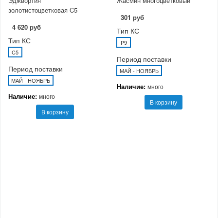
Эджвортия
Жасмин многоцветковый
золотистоцветковая C5
301 руб
4 620 руб
Тип КС
Тип КС
P9
C5
Период поставки
Период поставки
МАЙ - НОЯБРЬ
МАЙ - НОЯБРЬ
Наличие:
много
Наличие:
много
В корзину
В корзину