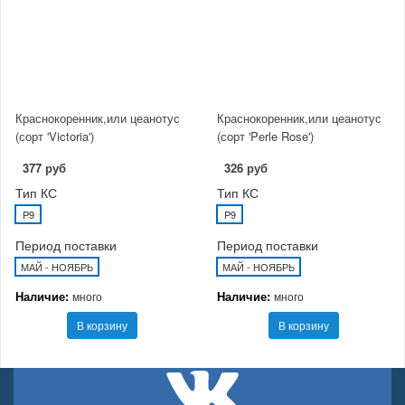
Краснокоренник,или цеанотус
Краснокоренник,или цеанотус
(сорт 'Victoria')
(сорт 'Perle Rose')
377 руб
326 руб
Тип КС
Тип КС
P9
P9
Период поставки
Период поставки
МАЙ - НОЯБРЬ
МАЙ - НОЯБРЬ
Наличие:
Наличие:
много
много
В корзину
В корзину