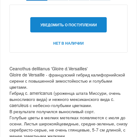
УВЕДОМИТЬ О ПОСТУПЛЕНИИ
НЕТ В НАЛИЧИИ
Ceanothus delilianus 'Gloire d.Versailles'
Gloire de Versaille - французский гибрид калифорнийской
сирени с повышенной зимостойкостью и голубыми
цветами.
Гибрид c. americanus (уроженца штата Миссури, очень
выносливого вида) и нежного мексиканского вида c.
caeruleus с небесно-голубыми цветками.
В результате получился выносливый сорт.
Голубые цветы в мелких метелках появляются с июля до
осени. Листья широкояйцевидные, средне-зеленые, снизу
серебристо-серые, не очень глянцевые, 5-7 см длиной, с
менее заметными жилками.