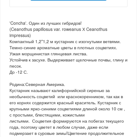
'Concha'. Один из лучших гибридов!
(Ceanothus papillosus var. roweanus Х Ceanothus
impressus)
Компактный 1,2*1,2 м кустарник с изогнутыми ветвями.
Темно-синие ароматные цветы в плотных соцветиях.
Узкая морщинистая глянцевая листва.
Устойчив к засухе. Выдерживает щелочные почвы, глину и
песок.
До -12 С.
Родина:Северная Америка.
Кустарник называют калифорнийской сиренью за
необычность соцветий или краснокоренником, так как в
его корнях содержится красный краситель. Кустарник с
крупными ярко-синими соцветиями длиной около 10 см ,
с простыми, блестящими, кожистыми
листьями. Соцветия формируются на побегах текущего
года, поэтому цветет в любом случае, даже если
подмерзает в суровые зимы!Цветение продолжительное