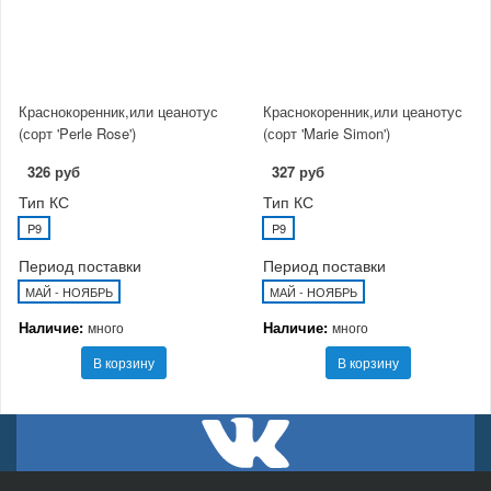
Краснокоренник,или цеанотус
Краснокоренник,или цеанотус
(сорт 'Perle Rose')
(сорт 'Marie Simon')
326 руб
327 руб
Тип КС
Тип КС
P9
P9
Период поставки
Период поставки
МАЙ - НОЯБРЬ
МАЙ - НОЯБРЬ
Наличие:
Наличие:
много
много
В корзину
В корзину