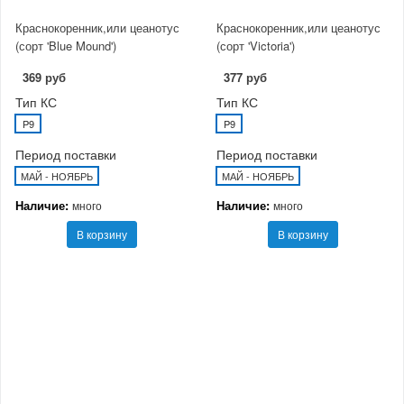
Краснокоренник,или цеанотус
Краснокоренник,или цеанотус
(сорт 'Blue Mound')
(сорт 'Victoria')
369 руб
377 руб
Тип КС
Тип КС
P9
P9
Период поставки
Период поставки
МАЙ - НОЯБРЬ
МАЙ - НОЯБРЬ
Наличие:
Наличие:
много
много
В корзину
В корзину