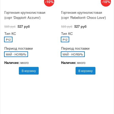
-10%
-10%
Гортензия крупнолистовая
Гортензия крупнолистовая
(сорт 'Doppio® Azzurro')
(сорт 'Rebelion® Choco Love')
527 руб
527 руб
585 руб
585 руб
Тип КС
Тип КС
P12
P12
Период поставки
Период поставки
МАЙ - НОЯБРЬ
МАЙ - НОЯБРЬ
Наличие:
Наличие:
много
много
В корзину
В корзину