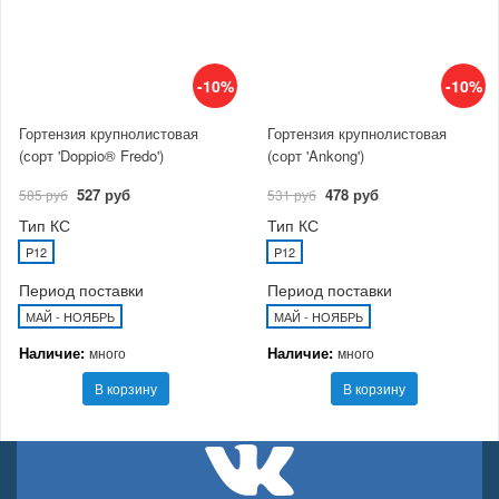
-10%
-10%
Гортензия крупнолистовая
Гортензия крупнолистовая
(сорт 'Doppio® Fredo')
(сорт 'Ankong')
527 руб
478 руб
585 руб
531 руб
Тип КС
Тип КС
P12
P12
Период поставки
Период поставки
МАЙ - НОЯБРЬ
МАЙ - НОЯБРЬ
Наличие:
Наличие:
много
много
В корзину
В корзину