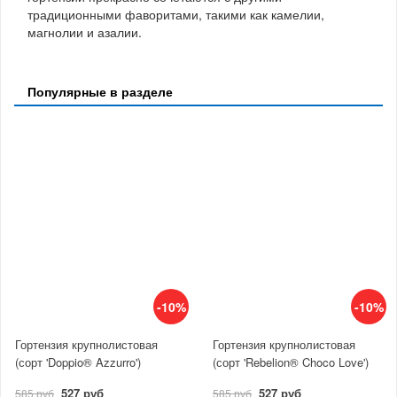
традиционными фаворитами, такими как камелии,
магнолии и азалии.
Популярные в разделе
-10%
-10%
Гортензия крупнолистовая
Гортензия крупнолистовая
(сорт 'Doppio® Azzurro')
(сорт 'Rebelion® Choco Love')
527 руб
527 руб
585 руб
585 руб