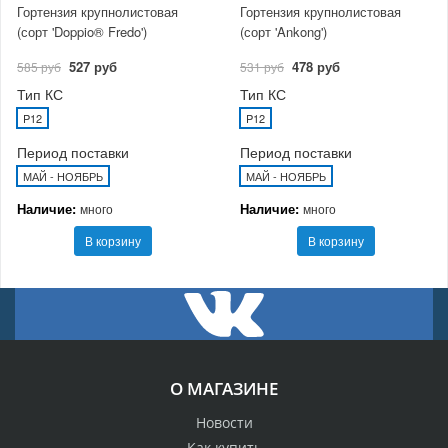
Гортензия крупнолистовая
Гортензия крупнолистовая
(сорт 'Doppio® Fredo')
(сорт 'Ankong')
527 руб
478 руб
585 руб
531 руб
Тип КС
Тип КС
P12
P12
Период поставки
Период поставки
МАЙ - НОЯБРЬ
МАЙ - НОЯБРЬ
Наличие:
Наличие:
много
много
В корзину
В корзину
О МАГАЗИНЕ
Новости
Как купить