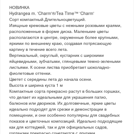
НОВИНКА
Hydrangea m. 'Charm'®/Tea Time™ 'Charm'
Сорт компактный.Длительноцветущий.
Изящные кремовые цветы с нежными розовыми краями,
расположенные в форме диска. Маленькие цветы
располагаются в центре, окруженные более крупными,
яркими по внешнему краю, создавая потрясающую
картину в течение всего лета.
Вертикальный, округлый, кустарник с широкими
яйцевидными, зубчатыми, глянцевыми темно-зелеными
листьями. К осени листва приобретает шоколадно-
фиолетовые оттенки.
Цветет с середины лета до начала осени.
Высота и ширина куста 1 м
Компактные сорта прекрасно растут в больших горшках,
что делает их идеальными для украшения патио,
балконов или двориков. Их долговечные, яркие цветы
идеально подходят для срезки и демонстрации в
помещении, и они особенно популярны для свадебных
показов и цветочных композиций. Идеально подходящие
как для коттеджей, так и для официальных садов,
гортензии прекрасно сочетаются с другими