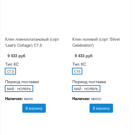
Клен ложноплатановый (сорт
Клен полевой (сорт 'Silver
'Leat's Cottage') C7,5
Celebration')
9 433 руб
9 433 руб
Тип КС
Тип КС
C7,5
C10
Период поставки
Период поставки
МАЙ - НОЯБРЬ
МАЙ - НОЯБРЬ
Наличие:
Наличие:
мало
много
В корзину
В корзину