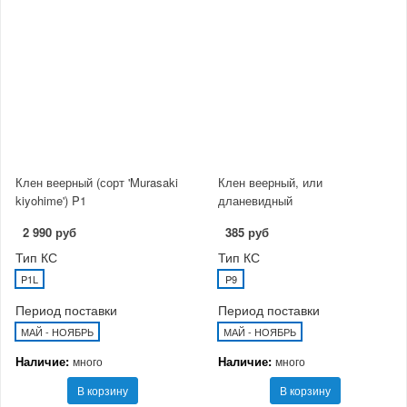
Клен веерный (сорт 'Murasaki
Клен веерный, или
kiyohime') P1
дланевидный
2 990 руб
385 руб
Тип КС
Тип КС
P1L
P9
Период поставки
Период поставки
МАЙ - НОЯБРЬ
МАЙ - НОЯБРЬ
Наличие:
Наличие:
много
много
В корзину
В корзину