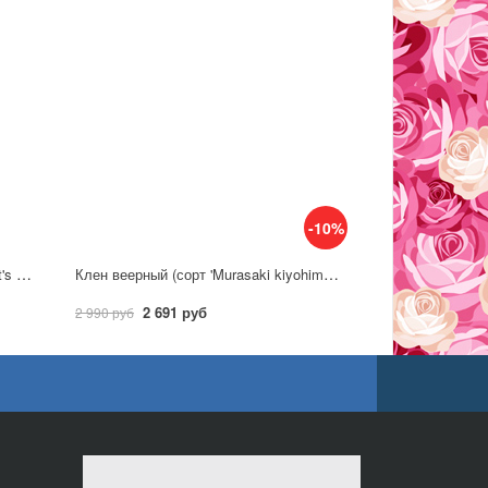
-10%
Клен ложноплатановый (сорт 'Leat's Cottage') C7,5
Клен веерный (сорт 'Murasaki kiyohime') P1
2 691 руб
2 990 руб