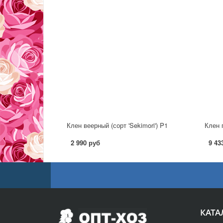
Клен веерный (сорт 'Sekimori') P1
Клен п
2 990 руб
9 43
КАТА