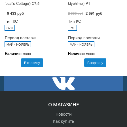
'Leat's Cottage') C7,5
kiyohime') P1
9 433 руб
2 691 руб
2 990 руб
Тип КС
Тип КС
C7,5
P1L
Период поставки
Период поставки
МАЙ - НОЯБРЬ
МАЙ - НОЯБРЬ
Наличие:
Наличие:
мало
много
В корзину
В корзину
О МАГАЗИНЕ
Новости
Как купить