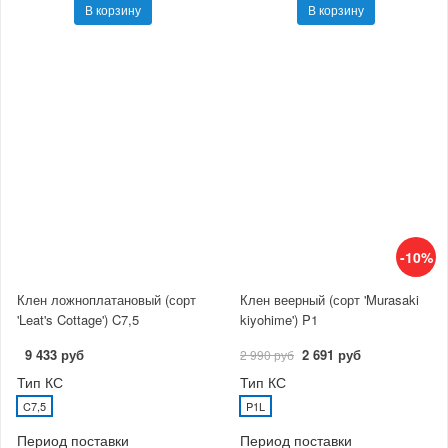
В корзину
В корзину
-10%
Клен ложноплатановый (сорт
Клен веерный (сорт 'Murasaki
'Leat's Cottage') C7,5
kiyohime') P1
9 433 руб
2 691 руб
2 990 руб
Тип КС
Тип КС
C7,5
P1L
Период поставки
Период поставки