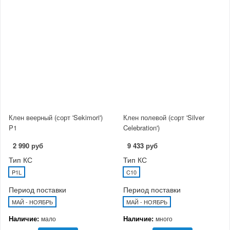
Клен веерный (сорт 'Sekimori')
Клен полевой (сорт 'Silver
P1
Celebration')
2 990 руб
9 433 руб
Тип КС
Тип КС
P1L
C10
Период поставки
Период поставки
МАЙ - НОЯБРЬ
МАЙ - НОЯБРЬ
Наличие:
Наличие:
мало
много