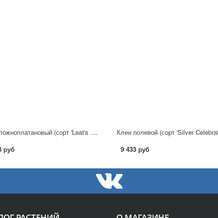
Клен ложноплатановый (сорт 'Leat's Cottage') C7,5
Клен полевой (сорт 'Silver Celebrat
3 руб
9 433 руб
ЛОГ РАСТЕНИЙ
О МАГАЗИНЕ