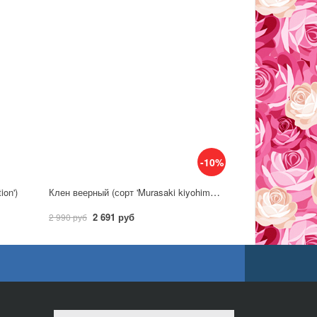
-10%
Клен веерный (сорт 'Murasaki kiyohime') P1
ion')
2 691 руб
2 990 руб