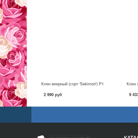
Клен веерный (сорт 'Sekimori') P1
2 990 руб
9 43
КАТА