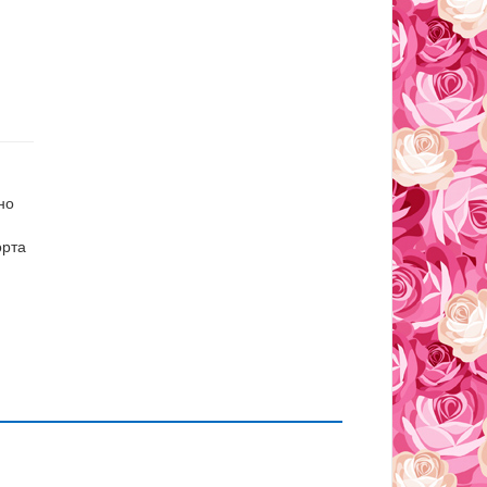
но
орта