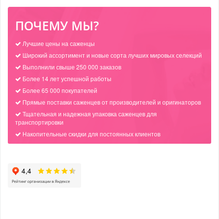
ПОЧЕМУ МЫ?
Лучшие цены на саженцы
Широкий ассортимент и новые сорта лучших мировых селекций
Выполнили свыше 250 000 заказов
Более 14 лет успешной работы
Более 65 000 покупателей
Прямые поставки саженцев от производителей и оригинаторов
Тщательная и надежная упаковка саженцев для
транспортировки
Накопительные скидки для постоянных клиентов