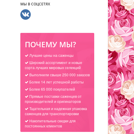
МЫ В СОЦСЕТЯХ
ПОЧЕМУ МЫ?
Лучшие цены на саженцы
Широкий ассортимент и новые
сорта лучших мировых селекций
Выполнили свыше 250 000 заказов
Более 14 лет успешной работы
Более 65 000 покупателей
Прямые поставки саженцев от
производителей и оригинаторов
Тщательная и надежная упаковка
саженцев для транспортировки
Накопительные скидки для
постоянных клиентов