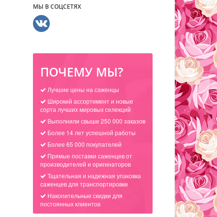
МЫ В СОЦСЕТЯХ
ПОЧЕМУ МЫ?
Лучшие цены на саженцы
Широкий ассортимент и новые
сорта лучших мировых селекций
Выполнили свыше 250 000 заказов
Более 14 лет успешной работы
Более 65 000 покупателей
Прямые поставки саженцев от
производителей и оригинаторов
Тщательная и надежная упаковка
саженцев для транспортировки
Накопительные скидки для
постоянных клиентов