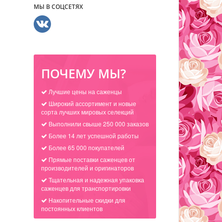
МЫ В СОЦСЕТЯХ
ПОЧЕМУ МЫ?
Лучшие цены на саженцы
Широкий ассортимент и новые
сорта лучших мировых селекций
Выполнили свыше 250 000 заказов
Более 14 лет успешной работы
Более 65 000 покупателей
Прямые поставки саженцев от
производителей и оригинаторов
Тщательная и надежная упаковка
саженцев для транспортировки
Накопительные скидки для
постоянных клиентов