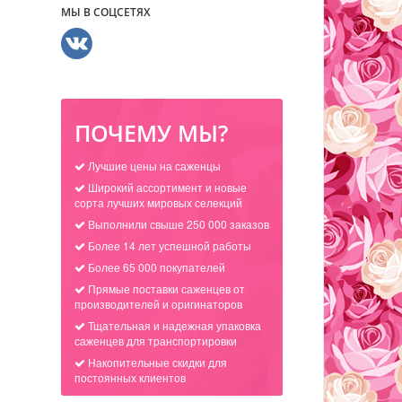
МЫ В СОЦСЕТЯХ
ПОЧЕМУ МЫ?
Лучшие цены на саженцы
Широкий ассортимент и новые
сорта лучших мировых селекций
Выполнили свыше 250 000 заказов
Более 14 лет успешной работы
Более 65 000 покупателей
Прямые поставки саженцев от
производителей и оригинаторов
Тщательная и надежная упаковка
саженцев для транспортировки
Накопительные скидки для
постоянных клиентов