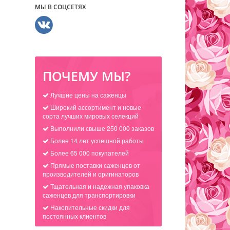
МЫ В СОЦСЕТЯХ
ПОЧЕМУ МЫ?
Лучшие цены на саженцы
Широкий ассортимент и новые
сорта лучших мировых селекций
Выполнили свыше 250 000 заказов
Более 14 лет успешной работы
Более 65 000 покупателей
Прямые поставки саженцев от
производителей и оригинаторов
Тщательная и надежная упаковка
саженцев для транспортировки
Накопительные скидки для
постоянных клиентов