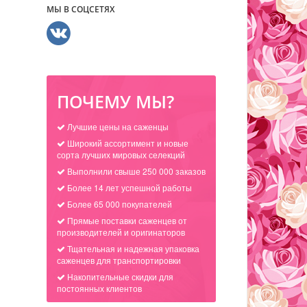
МЫ В СОЦСЕТЯХ
ПОЧЕМУ МЫ?
Лучшие цены на саженцы
Широкий ассортимент и новые
сорта лучших мировых селекций
Выполнили свыше 250 000 заказов
Более 14 лет успешной работы
Более 65 000 покупателей
Прямые поставки саженцев от
производителей и оригинаторов
Тщательная и надежная упаковка
саженцев для транспортировки
Накопительные скидки для
постоянных клиентов