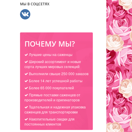
МЫ В СОЦСЕТЯХ
ПОЧЕМУ МЫ?
Лучшие цены на саженцы
Широкий ассортимент и новые
сорта лучших мировых селекций
Выполнили свыше 250 000 заказов
Более 14 лет успешной работы
Более 65 000 покупателей
Прямые поставки саженцев от
производителей и оригинаторов
Тщательная и надежная упаковка
саженцев для транспортировки
Накопительные скидки для
постоянных клиентов