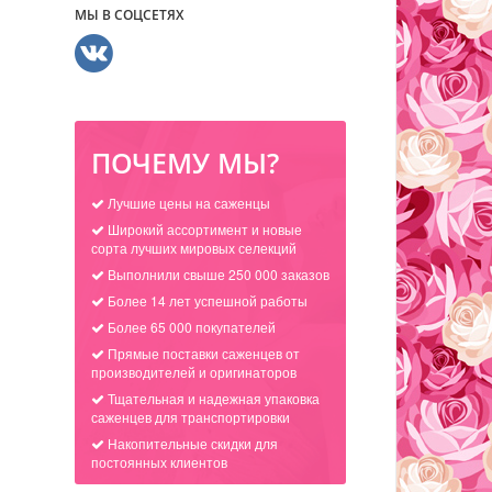
МЫ В СОЦСЕТЯХ
ПОЧЕМУ МЫ?
Лучшие цены на саженцы
Широкий ассортимент и новые
сорта лучших мировых селекций
Выполнили свыше 250 000 заказов
Более 14 лет успешной работы
Более 65 000 покупателей
Прямые поставки саженцев от
производителей и оригинаторов
Тщательная и надежная упаковка
саженцев для транспортировки
Накопительные скидки для
постоянных клиентов