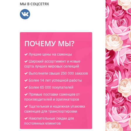
МЫ В СОЦСЕТЯХ
ПОЧЕМУ МЫ?
Лучшие цены на саженцы
Широкий ассортимент и новые
сорта лучших мировых селекций
Выполнили свыше 250 000 заказов
Более 14 лет успешной работы
Более 65 000 покупателей
Прямые поставки саженцев от
производителей и оригинаторов
Тщательная и надежная упаковка
саженцев для транспортировки
Накопительные скидки для
постоянных клиентов