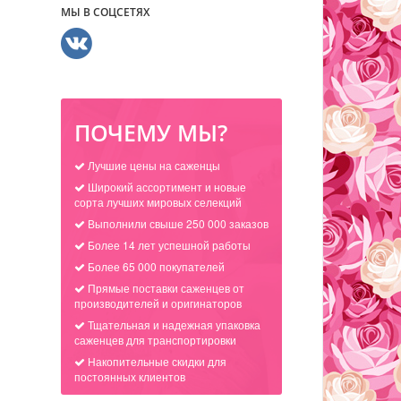
МЫ В СОЦСЕТЯХ
ПОЧЕМУ МЫ?
Лучшие цены на саженцы
Широкий ассортимент и новые
сорта лучших мировых селекций
Выполнили свыше 250 000 заказов
Более 14 лет успешной работы
Более 65 000 покупателей
Прямые поставки саженцев от
производителей и оригинаторов
Тщательная и надежная упаковка
саженцев для транспортировки
Накопительные скидки для
постоянных клиентов