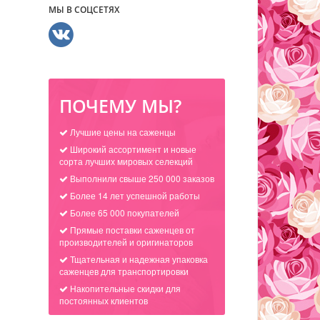
МЫ В СОЦСЕТЯХ
ПОЧЕМУ МЫ?
Лучшие цены на саженцы
Широкий ассортимент и новые
сорта лучших мировых селекций
Выполнили свыше 250 000 заказов
Более 14 лет успешной работы
Более 65 000 покупателей
Прямые поставки саженцев от
производителей и оригинаторов
Тщательная и надежная упаковка
саженцев для транспортировки
Накопительные скидки для
постоянных клиентов