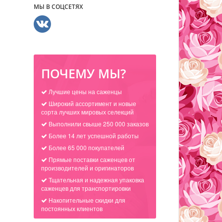
МЫ В СОЦСЕТЯХ
ПОЧЕМУ МЫ?
Лучшие цены на саженцы
Широкий ассортимент и новые
сорта лучших мировых селекций
Выполнили свыше 250 000 заказов
Более 14 лет успешной работы
Более 65 000 покупателей
Прямые поставки саженцев от
производителей и оригинаторов
Тщательная и надежная упаковка
саженцев для транспортировки
Накопительные скидки для
постоянных клиентов