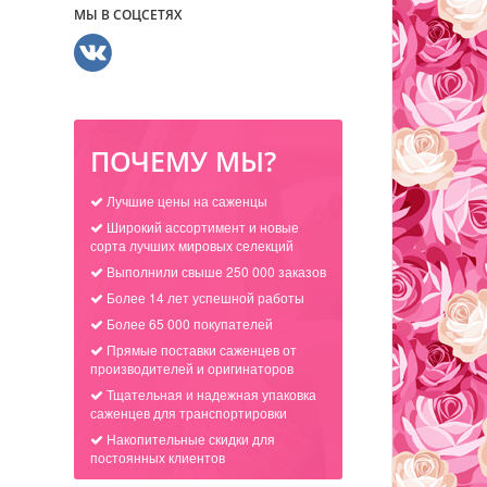
МЫ В СОЦСЕТЯХ
ПОЧЕМУ МЫ?
Лучшие цены на саженцы
Широкий ассортимент и новые
сорта лучших мировых селекций
Выполнили свыше 250 000 заказов
Более 14 лет успешной работы
Более 65 000 покупателей
Прямые поставки саженцев от
производителей и оригинаторов
Тщательная и надежная упаковка
саженцев для транспортировки
Накопительные скидки для
постоянных клиентов