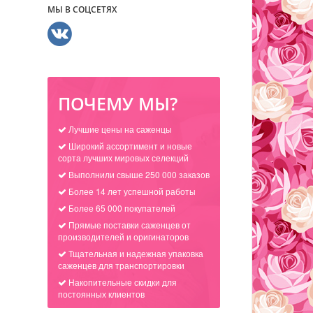
МЫ В СОЦСЕТЯХ
ПОЧЕМУ МЫ?
Лучшие цены на саженцы
Широкий ассортимент и новые
сорта лучших мировых селекций
Выполнили свыше 250 000 заказов
Более 14 лет успешной работы
Более 65 000 покупателей
Прямые поставки саженцев от
производителей и оригинаторов
Тщательная и надежная упаковка
саженцев для транспортировки
Накопительные скидки для
постоянных клиентов