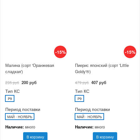
-15%
-15%
Малина (сорт 'Оранжевая
Пиерис японский (сорт 'Little
сладкая')
Goldy'®)
200 руб
407 руб
235 руб
479 руб
Тип КС
Тип КС
P9
P9
Период поставки
Период поставки
МАЙ - НОЯБРЬ
МАЙ - НОЯБРЬ
Наличие:
Наличие:
много
много
В корзину
В корзину