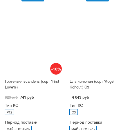
-10%
Гортензия scandens (сорт 'First
Ель колючая (сорт 'Kugel
Love'®)
Kohout') C3
741 руб
4 043 руб
823 руб
Тип КС
Тип КС
P12
C3
Период поставки
Период поставки
МАЙ - НОЯБРЬ
МАЙ - НОЯБРЬ