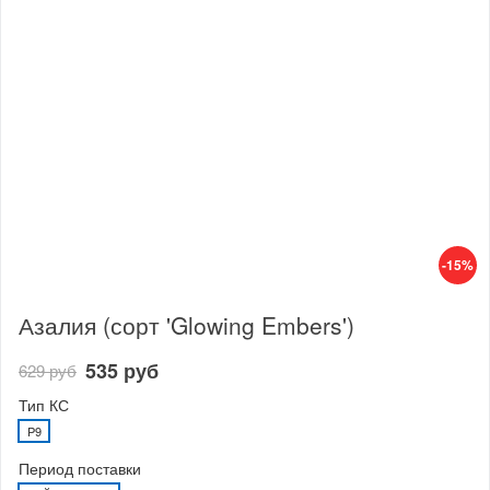
-15%
Азалия (сорт 'Glowing Embers')
535 руб
629 руб
Тип КС
P9
Период поставки