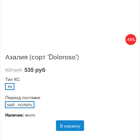
-15%
Азалия (сорт 'Doloroso')
535 руб
629 руб
Тип КС
P9
Период поставки
МАЙ - НОЯБРЬ
Наличие:
много
В корзину