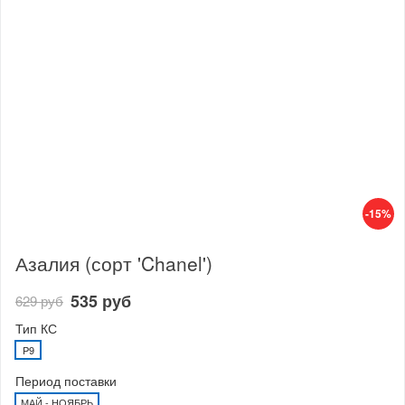
-15%
Азалия (сорт 'Chanel')
535 руб
629 руб
Тип КС
P9
Период поставки
МАЙ - НОЯБРЬ