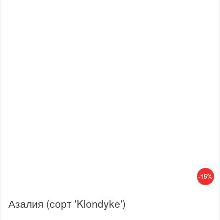
-15%
Азалия (сорт 'Klondyke')