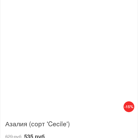
-15%
Азалия (сорт 'Cecile')
535 руб
629 руб