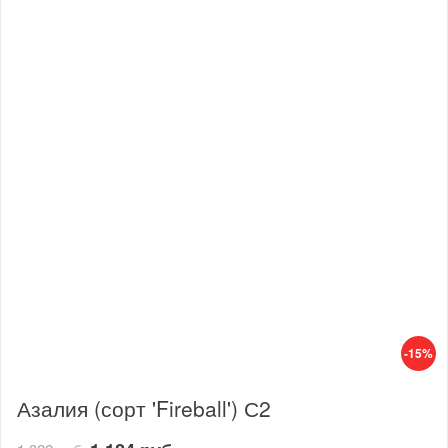
-15%
Азалия (сорт 'Fireball') С2