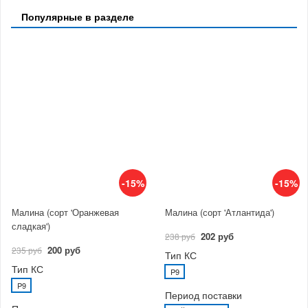
Популярные в разделе
-15%
-15%
Малина (сорт 'Оранжевая
Малина (сорт 'Атлантида')
сладкая')
202 руб
238 руб
200 руб
235 руб
Тип КС
Тип КС
P9
P9
Период поставки