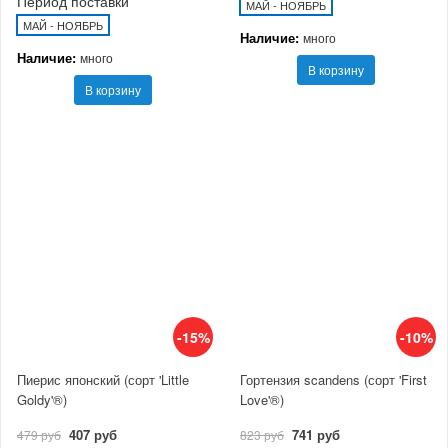
Период поставки
МАЙ - НОЯБРЬ
МАЙ - НОЯБРЬ
Наличие:
много
Наличие:
много
В корзину
В корзину
-15%
-10%
Пиерис японский (сорт 'Little
Гортензия scandens (сорт 'First
Goldy'®)
Love'®)
407 руб
741 руб
479 руб
823 руб