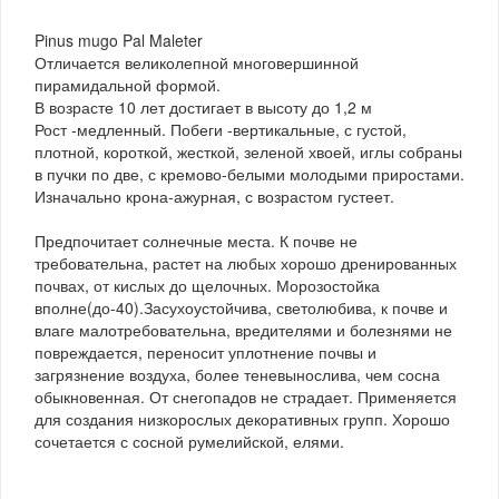
Pinus mugo Pal Maleter
Отличается великолепной многовершинной
пирамидальной формой.
В возрасте 10 лет достигает в высоту до 1,2 м
Рост -медленный. Побеги -вертикальные, с густой,
плотной, короткой, жесткой, зеленой хвоей, иглы собраны
в пучки по две, с кремово-белыми молодыми приростами.
Изначально крона-ажурная, с возрастом густеет.
Предпочитает солнечные места. К почве не
требовательна, растет на любых хорошо дренированных
почвах, от кислых до щелочных. Морозостойка
вполне(до-40).Засухоустойчива, светолюбива, к почве и
влаге малотребовательна, вредителями и болезнями не
повреждается, переносит уплотнение почвы и
загрязнение воздуха, более теневынослива, чем сосна
обыкновенная. От снегопадов не страдает. Применяется
для создания низкорослых декоративных групп. Хорошо
сочетается с сосной румелийской, елями.