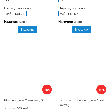
Период поставки
Период поставки
МАЙ - НОЯБРЬ
МАЙ - НОЯБРЬ
Наличие:
Наличие:
много
много
В корзину
В корзину
-15%
-10%
Малина (сорт 'Атлантида')
Гортензия scandens (сорт 'First
Love'®)
202 руб
238 руб