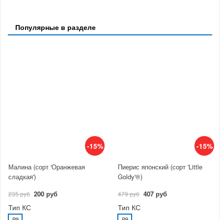
Популярные в разделе
-15%
-15%
Малина (сорт 'Оранжевая
Пиерис японский (сорт 'Little
сладкая')
Goldy'®)
200 руб
407 руб
235 руб
479 руб
Тип КС
Тип КС
P9
P9