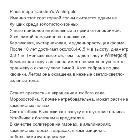
Pinus mugo 'Carsten's Wintergold'.
Именно этот сорт горной сосны считается одним из
лучших среди золотисто-хвойных.
У него наиболее интенсивный и яркий оттенок зимой.
Хвоя зимой апельсиново- оранжевая.
Карликовая, кустарниковая, медленнорастущая форма.
После 10 лет достигает около0,4-0,5 м в высоту, диаметр
0,8-1 м. (меньше высотой, чем Голден Глоу и Wintergold)
Компактная округлая крона имеет великолепную желто-
оранжевую окраску хвои зимой. Хвоя собрана по две
хвоинки. Летом она окрашена в нежные светло-светло-
зеленые тона.
Станет прекрасным украшением любого сада.
Морозостойка. К почве нетребовательна, может расти на
каменистых почвах
Светолюбива.Выдерживает засуху и отсутствие полива.
Устойчива к болезням и вредителям.
В качестве солитеров на газонах, в альпинариях,
каменистых горках, террасах, в композициях с
небольшими кустарниками.