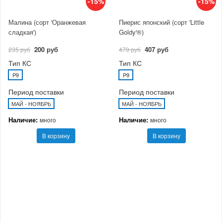
-15%
-15%
Малина (сорт 'Оранжевая
Пиерис японский (сорт 'Little
сладкая')
Goldy'®)
200 руб
407 руб
235 руб
479 руб
Тип КС
Тип КС
P9
P9
Период поставки
Период поставки
МАЙ - НОЯБРЬ
МАЙ - НОЯБРЬ
Наличие:
Наличие:
много
много
В корзину
В корзину