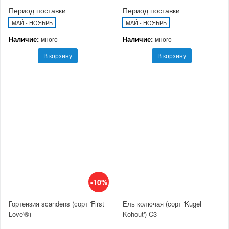
Период поставки
Период поставки
МАЙ - НОЯБРЬ
МАЙ - НОЯБРЬ
Наличие:
Наличие:
много
много
В корзину
В корзину
-10%
Гортензия scandens (сорт 'First
Ель колючая (сорт 'Kugel
Love'®)
Kohout') C3