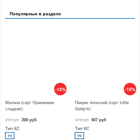
Популярные в разделе
-15%
-15%
Малина (сорт 'Оранжевая
Пиерис японский (сорт 'Little
сладкая')
Goldy'®)
200 руб
407 руб
235 руб
479 руб
Тип КС
Тип КС
P9
P9