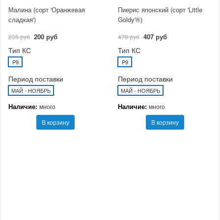
Малина (сорт 'Оранжевая
Пиерис японский (сорт 'Little
сладкая')
Goldy'®)
200 руб
407 руб
235 руб
479 руб
Тип КС
Тип КС
P9
P9
Период поставки
Период поставки
МАЙ - НОЯБРЬ
МАЙ - НОЯБРЬ
Наличие:
Наличие:
много
много
В корзину
В корзину