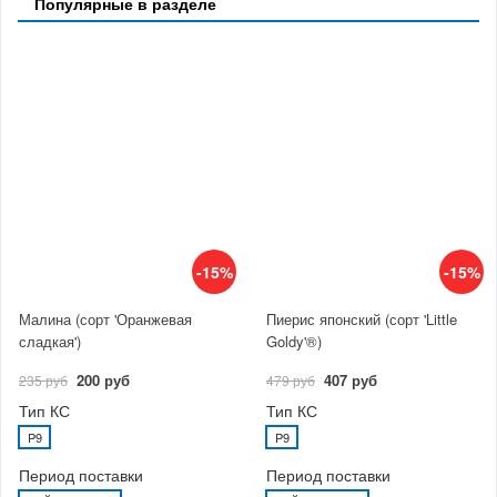
Популярные в разделе
-15%
-15%
Малина (сорт 'Оранжевая
Пиерис японский (сорт 'Little
сладкая')
Goldy'®)
200 руб
407 руб
235 руб
479 руб
Тип КС
Тип КС
P9
P9
Период поставки
Период поставки