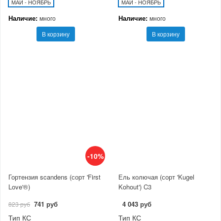
МАЙ - НОЯБРЬ
МАЙ - НОЯБРЬ
Наличие:
Наличие:
много
много
В корзину
В корзину
-10%
Гортензия scandens (сорт 'First
Ель колючая (сорт 'Kugel
Love'®)
Kohout') C3
741 руб
4 043 руб
823 руб
Тип КС
Тип КС