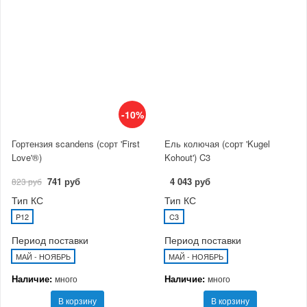
-10%
Гортензия scandens (сорт 'First
Ель колючая (сорт 'Kugel
Love'®)
Kohout') C3
741 руб
4 043 руб
823 руб
Тип КС
Тип КС
P12
C3
Период поставки
Период поставки
МАЙ - НОЯБРЬ
МАЙ - НОЯБРЬ
Наличие:
Наличие:
много
много
В корзину
В корзину