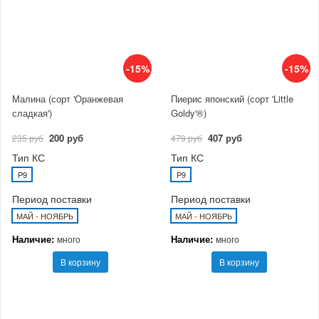
-15%
-15%
Малина (сорт 'Оранжевая
Пиерис японский (сорт 'Little
сладкая')
Goldy'®)
200 руб
407 руб
235 руб
479 руб
Тип КС
Тип КС
P9
P9
Период поставки
Период поставки
МАЙ - НОЯБРЬ
МАЙ - НОЯБРЬ
Наличие:
Наличие:
много
много
В корзину
В корзину