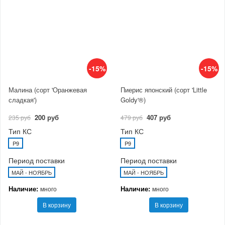
-15%
-15%
Малина (сорт 'Оранжевая
Пиерис японский (сорт 'Little
сладкая')
Goldy'®)
200 руб
407 руб
235 руб
479 руб
Тип КС
Тип КС
P9
P9
Период поставки
Период поставки
МАЙ - НОЯБРЬ
МАЙ - НОЯБРЬ
Наличие:
Наличие:
много
много
В корзину
В корзину