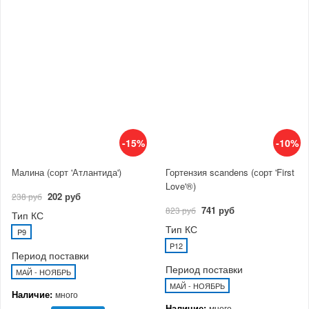
-15%
-10%
Малина (сорт 'Атлантида')
Гортензия scandens (сорт 'First
Love'®)
202 руб
238 руб
741 руб
823 руб
Тип КС
Тип КС
P9
P12
Период поставки
Период поставки
МАЙ - НОЯБРЬ
МАЙ - НОЯБРЬ
Наличие:
много
Наличие:
много