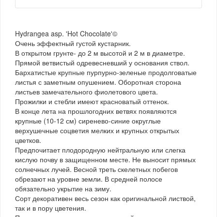
Hydrangea asp. 'Hot Chocolate'©
Очень эффектный густой кустарник.
В открытом грунте- до 2 м высотой и 2 м в диаметре.
Прямой ветвистый одревесневший у основания ствол.
Бархатистые крупные пурпурно-зеленые продолговатые
листья с заметным опушением. Оборотная сторона
листьев замечательного фиолетового цвета.
Прожилки и стебли имеют красноватый оттенок.
В конце лета на прошлогодних ветвях появляются
крупные (10-12 см) сиренево-синие округлые
верхушечные соцветия мелких и крупных открытых
цветков.
Предпочитает плодородную нейтральную или слегка
кислую почву в защищенном месте. Не выносит прямых
солнечных лучей. Весной треть скелетных побегов
обрезают на уровне земли. В средней полосе
обязательно укрытие на зиму.
Сорт декоративен весь сезон как оригинальной листвой,
так и в пору цветения.