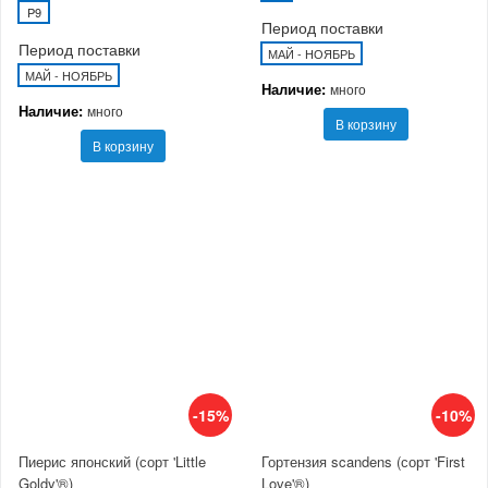
P9
Период поставки
Период поставки
МАЙ - НОЯБРЬ
МАЙ - НОЯБРЬ
Наличие:
много
Наличие:
много
В корзину
В корзину
-15%
-10%
Пиерис японский (сорт 'Little
Гортензия scandens (сорт 'First
Goldy'®)
Love'®)