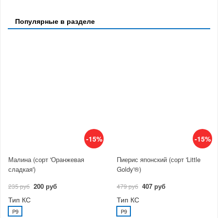
Популярные в разделе
-15%
-15%
Малина (сорт 'Оранжевая
Пиерис японский (сорт 'Little
сладкая')
Goldy'®)
200 руб
407 руб
235 руб
479 руб
Тип КС
Тип КС
P9
P9