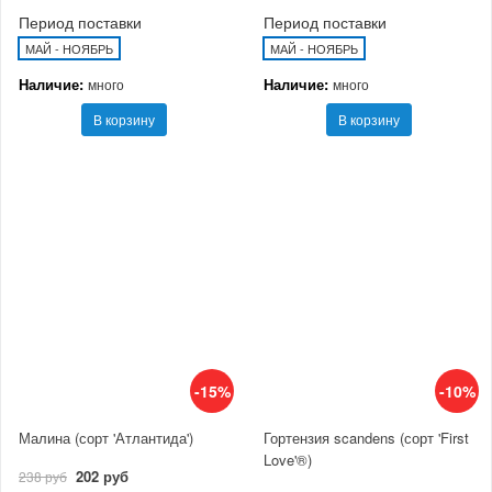
Период поставки
Период поставки
МАЙ - НОЯБРЬ
МАЙ - НОЯБРЬ
Наличие:
Наличие:
много
много
В корзину
В корзину
-15%
-10%
Малина (сорт 'Атлантида')
Гортензия scandens (сорт 'First
Love'®)
202 руб
238 руб