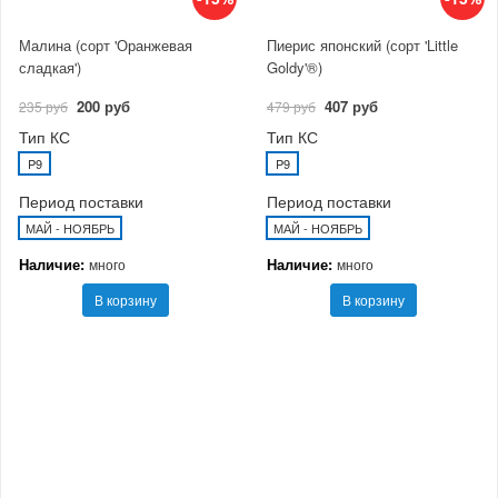
Малина (сорт 'Оранжевая
Пиерис японский (сорт 'Little
сладкая')
Goldy'®)
200 руб
407 руб
235 руб
479 руб
Тип КС
Тип КС
P9
P9
Период поставки
Период поставки
МАЙ - НОЯБРЬ
МАЙ - НОЯБРЬ
Наличие:
Наличие:
много
много
В корзину
В корзину