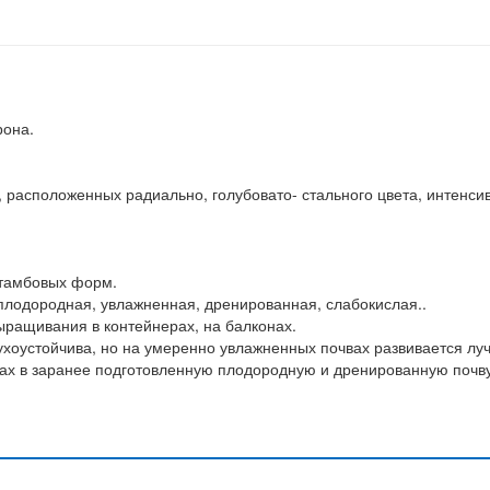
рона.
 расположенных радиально, голубовато- стального цвета, интенси
штамбовых форм.
плодородная, увлажненная, дренированная, слабокислая..
ыращивания в контейнерах, на балконах.
хоустойчива, но на умеренно увлажненных почвах развивается лу
ах в заранее подготовленную плодородную и дренированную почву