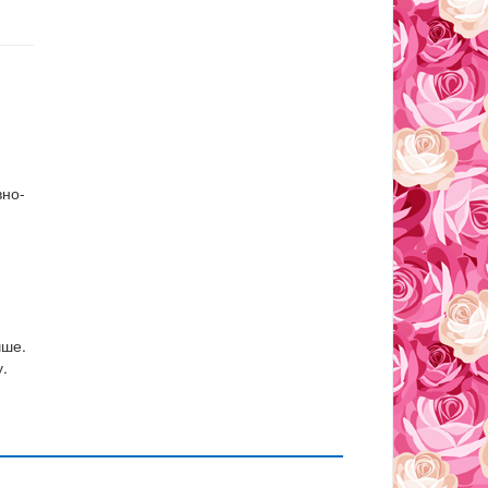
вно-
чше.
.