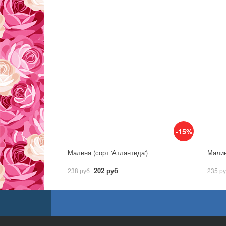
-15%
Малина (сорт 'Атлантида')
Малин
202 руб
238 руб
235 р