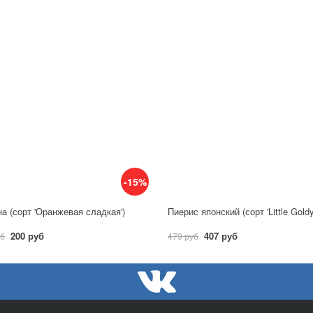
-15%
а (сорт 'Оранжевая сладкая')
Пиерис японский (сорт 'Little Gold
200 руб
407 руб
уб
479 руб