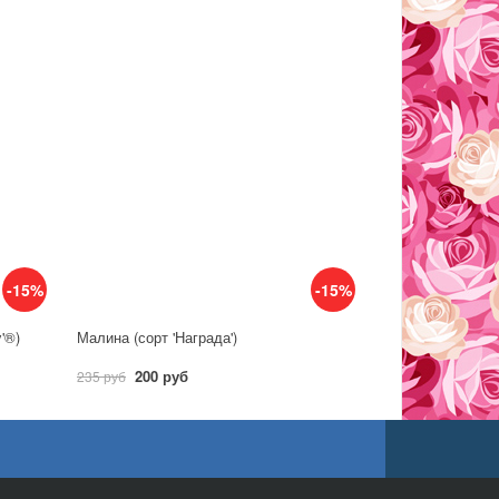
-15%
-15%
y'®)
Малина (сорт 'Награда')
200 руб
235 руб