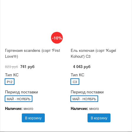
-10%
Гортензия scandens (сорт 'First
Ель колючая (сорт 'Kugel
Love'®)
Kohout') C3
741 руб
4 043 руб
823 руб
Тип КС
Тип КС
P12
C3
Период поставки
Период поставки
МАЙ - НОЯБРЬ
МАЙ - НОЯБРЬ
Наличие:
Наличие:
много
много
В корзину
В корзину