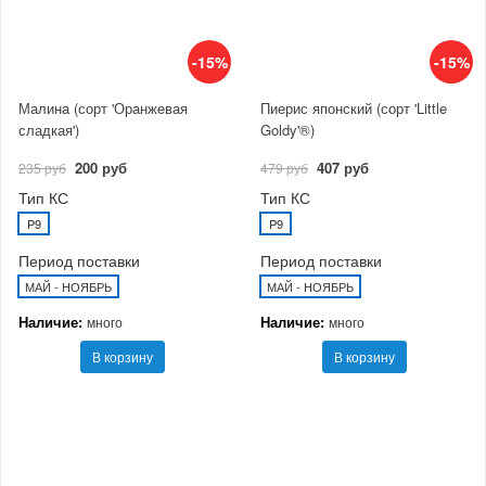
-15%
-15%
Малина (сорт 'Оранжевая
Пиерис японский (сорт 'Little
сладкая')
Goldy'®)
200 руб
407 руб
235 руб
479 руб
Тип КС
Тип КС
P9
P9
Период поставки
Период поставки
МАЙ - НОЯБРЬ
МАЙ - НОЯБРЬ
Наличие:
Наличие:
много
много
В корзину
В корзину