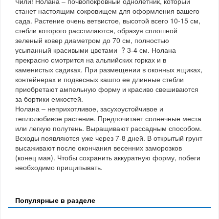
Чили! Нолана – почвопокровный однолетник, который
станет настоящим сокровищем для оформления вашего
сада. Растение очень ветвистое, высотой всего 10-15 см,
стебли которого расстилаются, образуя сплошной
зеленый ковер диаметром до 70 см, полностью
усыпанный красивыми цветами ? 3-4 см. Нолана
прекрасно смотрится на альпийских горках и в
каменистых садиках. При размещении в оконных ящиках,
контейнерах и подвесных кашпо ее длинные стебли
приобретают ампельную форму и красиво свешиваются
за бортики емкостей.
Нолана – неприхотливое, засухоустойчивое и
теплолюбивое растение. Предпочитает солнечные места
или легкую полутень. Выращивают рассадным способом.
Всходы появляются уже через 7-8 дней. В открытый грунт
высаживают после окончания весенних заморозков
(конец мая). Чтобы сохранить аккуратную форму, побеги
необходимо прищипывать.
Популярные в разделе