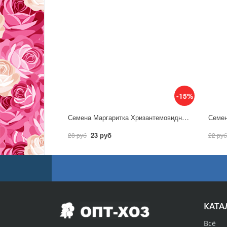
-15%
Семена Маргаритка Хризантемовидная, смесь сортов/ Аэлита
23 руб
28 руб
22 руб
КАТА
Всё