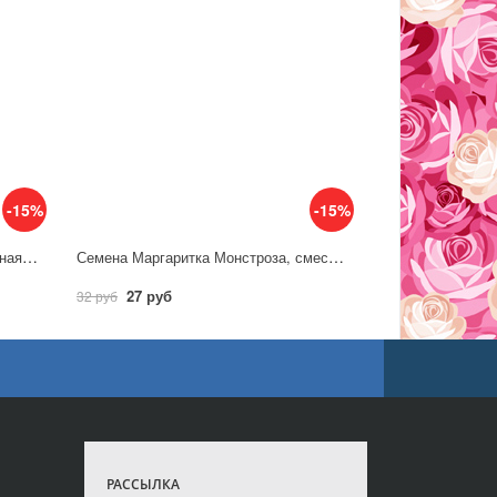
-15%
-15%
Семена Маргаритка Бам-бам красная* 7 шт / Гавриш
Семена Маргаритка Монстроза, смесь / Аэлита
27 руб
32 руб
РАССЫЛКА