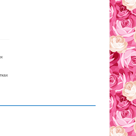
ых
тках