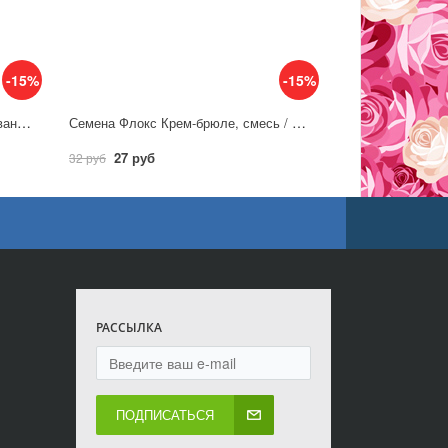
-15%
-15%
Семена Флокс Друммонда Очарование голубое / Гавриш
Семена Флокс Крем-брюле, смесь / Аэлита
27 руб
32 руб
РАССЫЛКА
ПОДПИСАТЬСЯ