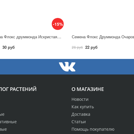
-15%
Семена Флокс друммонда Искристая мозаика, смесь/ Аэлита
30 руб
22 руб
26 руб
ЛОГ РАСТЕНИЙ
О МАГАЗИНЕ
Новости
Как купить
ые
Доставка
ативные
Статьи
вые
Помощь покупателю