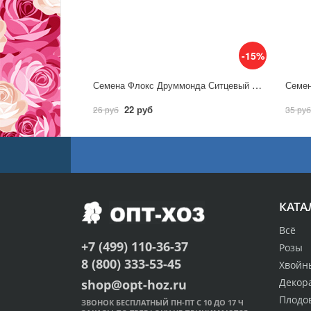
-15%
Семена Флокс Друммонда Ситцевый луг, смесь / Гавриш
22 руб
26 руб
35 руб
КАТА
Всё
+7 (499) 110-36-37
Розы
8 (800) 333-53-45
Хвойн
Декор
shop@opt-hoz.ru
Плодо
ЗВОНОК БЕСПЛАТНЫЙ ПН-ПТ С 10 ДО 17 Ч