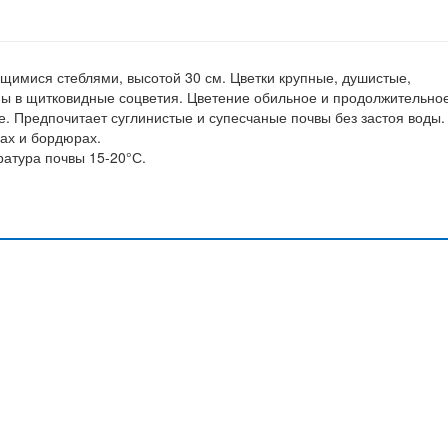
ящимися стеблями, высотой 30 см. Цветки крупные, душистые,
ны в щитковидные соцветия. Цветение обильное и продолжительно
е. Предпочитает суглинистые и супесчаные почвы без застоя воды.
бах и бордюрах.
атура почвы 15-20°С.