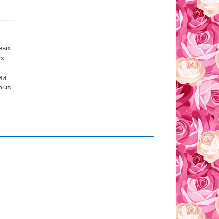
нных
ух
ми
рыв