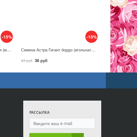
-15%
-15%
Семена Астра Витраж, альпийская (многолетняя)/ Гавриш
Семена Астра Гигант бордо (игольчато-коготковая) / Гавриш
36 руб
43 руб
РАССЫЛКА