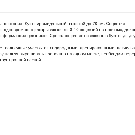
 цветения. Куст пирамидальный, высотой до 70 см. Соцветия
сте одновременно раскрываются до 8-10 соцветий на прочных, дли
оформления цветников. Срезка сохраняет свежесть в букете до дв
тает солнечные участки с плодородными, дренированными, некислы
тру нельзя выращивать постоянно на одном месте, необходим пере
 грунт ранней весной.