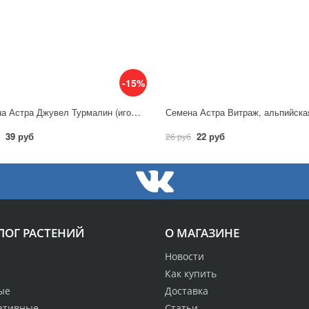
-15%
Семена Астра Джувел Турмалин (игольчато-коготковая) / Гавриш
39 руб
22 руб
26 руб
ЛОГ РАСТЕНИЙ
О МАГАЗИНЕ
Новости
Как купить
ые
Доставка
ативные
Статьи